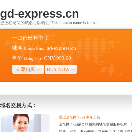
gd-express.cn
您正在访问的域名可以转让!This domain name is for sale!
一口价出售中！
域名
gd-express.cn
Domain Name:
售价
CNY 999.00
Listing Price:
立即购买
BUY NOW
>>
>>
域名交易方式：
通过金名网(4.cn) 中介交易
金名网(4.cn)是全球领先的域名交易服务机
简单、安全、专业的第三方服务！ 为了保证交