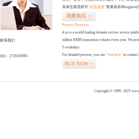
具体交易流程可
“点击这里”
查看或咨询support@
我要购买
>>
Process Overview:
4.cn is a world leading domain escrow service plat
million RMB transaction volume every year. We promi
联系我们
5 workdays.
For detailed process, you can
“visit here”
or contact
QQ：2726103981
BUY NOW
>>
Copyright © 1998 -2025 www.